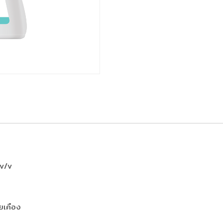
 v/v
ยเคือง