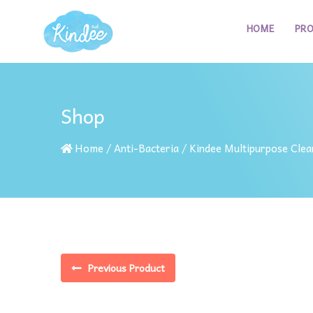
HOME
PR
Shop
Home
/
Anti-Bacteria
/ Kindee Multipurpose Cle
Previous Product