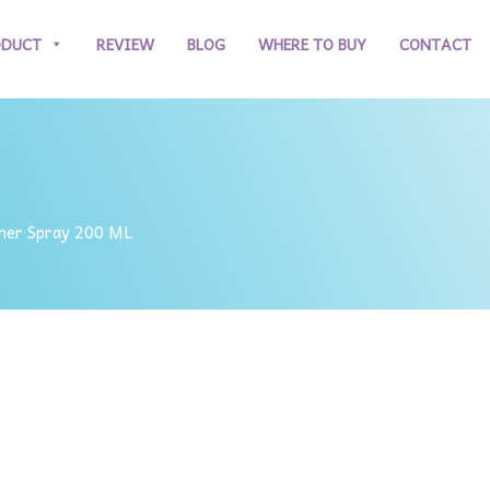
ODUCT
REVIEW
BLOG
WHERE TO BUY
CONTACT
aner Spray 200 ML