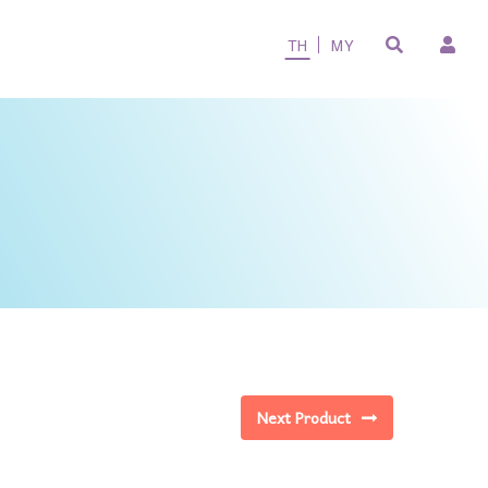
TH
MY
Next Product