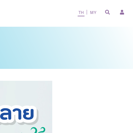
TH
MY